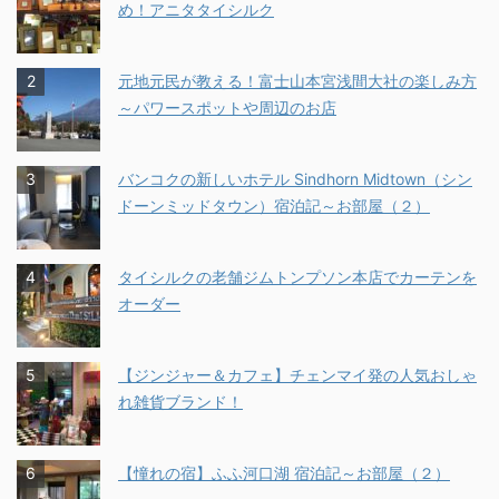
め！アニタタイシルク
元地元民が教える！富士山本宮浅間大社の楽しみ方
～パワースポットや周辺のお店
バンコクの新しいホテル Sindhorn Midtown（シン
ドーンミッドタウン）宿泊記～お部屋（２）
タイシルクの老舗ジムトンプソン本店でカーテンを
オーダー
【ジンジャー＆カフェ】チェンマイ発の人気おしゃ
れ雑貨ブランド！
【憧れの宿】ふふ河口湖 宿泊記～お部屋（２）