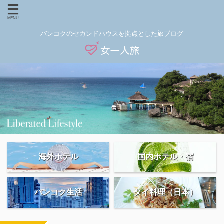
バンコクのセカンドハウスを拠点とした旅ブログ
海外ホテル
国内ホテル・宿
バンコク生活
タイ料理（日本）