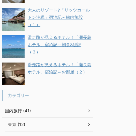
大人のリゾート♪「リッツカール
トン沖縄」宿泊記～館内施設
（１）
滑走路が見えるホテル！「瀬長島
ホテル」宿泊記～朝食&総評
（３）
滑走路が見えるホテル！「瀬長島
ホテル」宿泊記～お部屋（２）
カテゴリー
国内旅行 (41)
東京 (12)