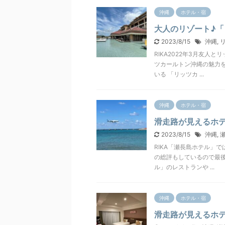
沖縄
ホテル・宿
大人のリゾート♪
2023/8/15
沖縄
,
RIKA2022年3月友
ツカールトン沖縄の魅力
いる 「リッツカ ...
沖縄
ホテル・宿
滑走路が見えるホ
2023/8/15
沖縄
,
RIKA「瀬長島ホテル」
の総評もしているので最後
ル」のレストランや ...
沖縄
ホテル・宿
滑走路が見えるホ