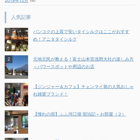
2019年12月
(4)
人気記事
バンコクの上質で安いタイシルクはここがおすす
め！アニタタイシルク
元地元民が教える！富士山本宮浅間大社の楽しみ方
～パワースポットや周辺のお店
【ジンジャー＆カフェ】チェンマイ発の人気おしゃ
れ雑貨ブランド！
【憧れの宿】ふふ河口湖 宿泊記～お部屋（２）