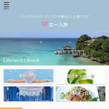
バンコクのセカンドハウスを拠点とした旅ブログ
海外ホテル
国内ホテル・宿
バンコク生活
タイ料理（日本）