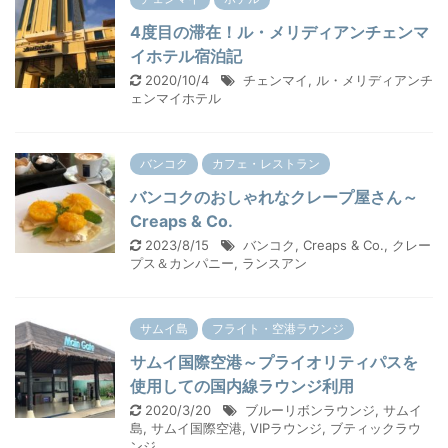
4度目の滞在！ル・メリディアンチェンマ
イホテル宿泊記
2020/10/4
チェンマイ
,
ル・メリディアンチ
ェンマイホテル
バンコク
カフェ・レストラン
バンコクのおしゃれなクレープ屋さん～
Creaps & Co.
2023/8/15
バンコク
,
Creaps & Co.
,
クレー
プス＆カンパニー
,
ランスアン
サムイ島
フライト・空港ラウンジ
サムイ国際空港～プライオリティパスを
使用しての国内線ラウンジ利用
2020/3/20
ブルーリボンラウンジ
,
サムイ
島
,
サムイ国際空港
,
VIPラウンジ
,
ブティックラウ
ンジ