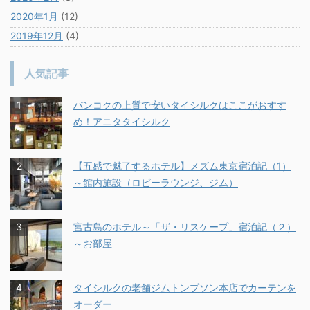
2020年1月
(12)
2019年12月
(4)
人気記事
バンコクの上質で安いタイシルクはここがおすす
め！アニタタイシルク
【五感で魅了するホテル】メズム東京宿泊記（1）
～館内施設（ロビーラウンジ、ジム）
宮古島のホテル～「ザ・リスケープ」宿泊記（２）
～お部屋
タイシルクの老舗ジムトンプソン本店でカーテンを
オーダー