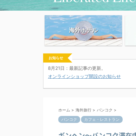
海外ホテル
お知らせ
8月21日：最新記事の更新。
オンラインショップ開設のお知らせ
ホーム
>
海外旅行
>
バンコク
>
バンコク
カフェ・レストラン
ギンヘン～バンコク滞在