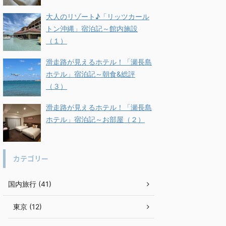
大人のリゾート♪「リッツカール
トン沖縄」宿泊記～館内施設
（１）
滑走路が見えるホテル！「瀬長島
ホテル」宿泊記～朝食&総評
（３）
滑走路が見えるホテル！「瀬長島
ホテル」宿泊記～お部屋（２）
カテゴリー
国内旅行 (41)
東京 (12)