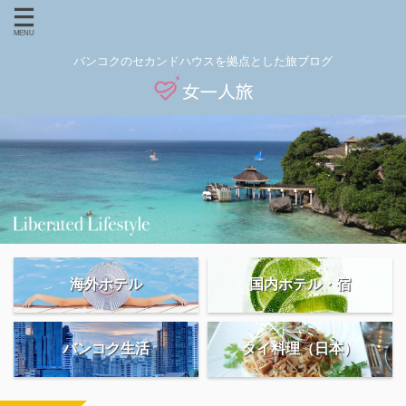
バンコクのセカンドハウスを拠点とした旅ブログ
海外ホテル
国内ホテル・宿
バンコク生活
タイ料理（日本）