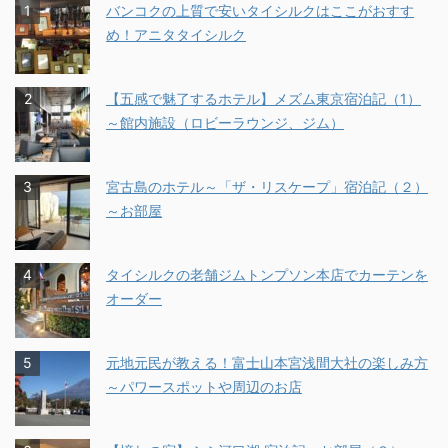
バンコクの上質で安いタイシルクはここがおすす
め！アニタタイシルク
【五感で魅了するホテル】メズム東京宿泊記（1）
～館内施設（ロビーラウンジ、ジム）
宮古島のホテル～「ザ・リスケープ」宿泊記（２）
～お部屋
タイシルクの老舗ジムトンプソン本店でカーテンを
オーダー
元地元民が教える！富士山本宮浅間大社の楽しみ方
～パワースポットや周辺のお店