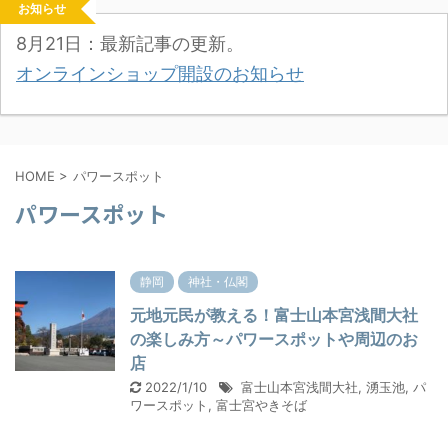
お知らせ
8月21日：最新記事の更新。
オンラインショップ開設のお知らせ
HOME
>
パワースポット
パワースポット
静岡
神社・仏閣
元地元民が教える！富士山本宮浅間大社
の楽しみ方～パワースポットや周辺のお
店
2022/1/10
富士山本宮浅間大社
,
湧玉池
,
パ
ワースポット
,
富士宮やきそば