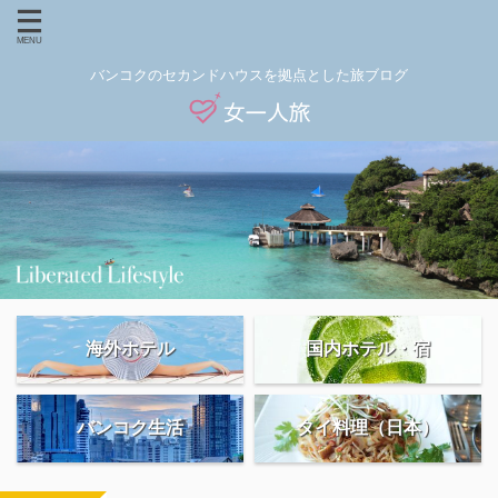
バンコクのセカンドハウスを拠点とした旅ブログ
海外ホテル
国内ホテル・宿
バンコク生活
タイ料理（日本）