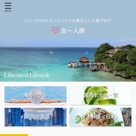
バンコクのセカンドハウスを拠点とした旅ブログ
海外ホテル
国内ホテル・宿
バンコク生活
タイ料理（日本）