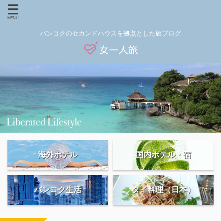
バンコクのセカンドハウスを拠点とした旅ブログ
海外ホテル
国内ホテル・宿
バンコク生活
タイ料理（日本）