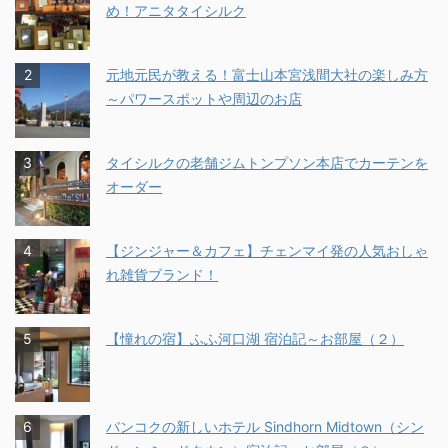
め！アニタタイシルク
元地元民が教える！富士山本宮浅間大社の楽しみ方
～パワースポットや周辺のお店
タイシルクの老舗ジムトンプソン本店でカーテンを
オーダー
【ジンジャー＆カフェ】チェンマイ発の人気おしゃ
れ雑貨ブランド！
【憧れの宿】ふふ河口湖 宿泊記～お部屋（２）
バンコクの新しいホテル Sindhorn Midtown（シン