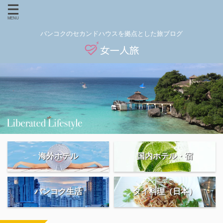
バンコクのセカンドハウスを拠点とした旅ブログ
海外ホテル
国内ホテル・宿
バンコク生活
タイ料理（日本）