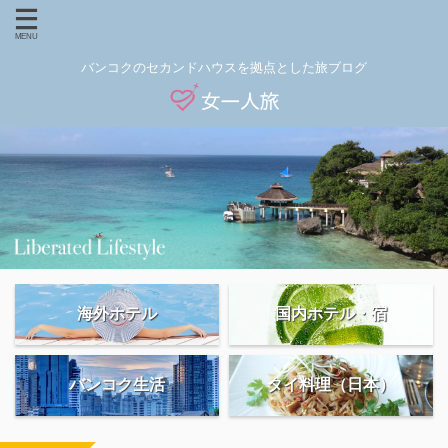
バンコクのセカンドハウスを拠点とした旅ブログ
海外ホテル
国内ホテル・宿
バンコク生活
タイ料理（日本）