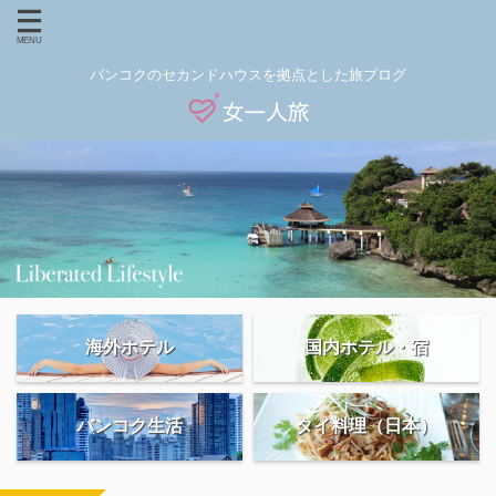
バンコクのセカンドハウスを拠点とした旅ブログ
海外ホテル
国内ホテル・宿
バンコク生活
タイ料理（日本）