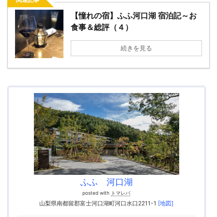
【憧れの宿】ふふ河口湖 宿泊記～お
食事＆総評（４）
続きを見る
ふふ 河口湖
posted with
トマレバ
山梨県南都留郡富士河口湖町河口水口2211-1
[地図]